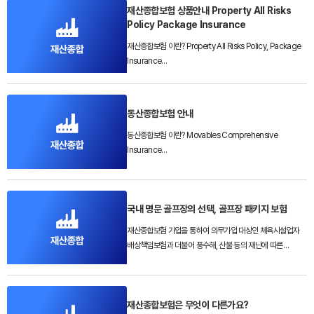
‘기업 전용 패키지 보험’입니다. 기업보험 중 만능에 가까운
재산종합보험 상품안내 Property All Risks
자세한 내용은 전체 총8페이지로 이루어져있습니다.
Policy Package Insurance
최고의 베스트셀러 상품입니다.
재산종합보험 이란? Property All Risks Policy, Package
상단 상담신청에 동산종합보험상품안내라고 보내주시면 전체
자세한 내용은 전체 총17페이지로 이루어져있습니다.
Insurance
파일 이메일 발송드리겠습니다.
하나의 보험증권으로 기업들이 가장 필요로 하는 화재보험,
상단 상담신청에 재산종합 상품안내라고 보내주시면 전체
기계보험, 영업 중단, 배상책임까지 한 번에 보장하는
https://www.wlib.co.kr/#apply
파일 이메일 발송드리겠습니다.
‘기업 전용 패키지 보험’입니다. 기업보험 중 만능에 가까운
동산종합보험 안내
최고의 베스트셀러 상품입니다.
https://www.wlib.co.kr/#apply
동산종합보험 이란? Movables Comprehensive
자세한 내용은 첨부파일을 참고하시기 바랍니다.
Insurance
개인 또는 기업의 동산을 보험의 목적으로 하며, 이를 보관 중,
사용 중 또는 운송 중 이거나를 불문하고
국내 명문 골프장의 선택, 골프장 패키지 보험
약관상 특별히 면책으로 규정되어 있지 않는 한 모든 사고로
인하여 보험의 목적에 생긴 손해를 포괄적으로 담보하는
재산종합보험 가입을 통하여 의무가입 대상인 체육시설업자
종합보험입니다.
배상책임보험과 더불어 풍수해, 산불 등의 재난에 따른
영업중단 손실도 보상받을 수 있습니다. (첨부 파일 참조)
가입대상
리스(임대)물건 : 기계장치, 노트북, 카메라, 태블릿PC,
커피머신, 복합기, 충전기 등
재산종합보험은 무엇이 다른가요?
중장비, 전자기기, 악기, 그림 , 기타 이동 위험이 있는 자산