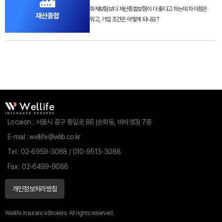
화재보험보다 재산종합보험이 더 좋다고 하는데 차이점은
(동산)
뭐고, 가입 조건은 어떻게 되나요?
가입대상 제외 물건
동산종합보험의 대상은 모든 동산입니다. 그러나 사업방법서
및 관련 법규상 아래의 동산은 가입대상에서 제외합니다.
① 수용 장소가 특정되어 있는 상품 (이동위험이 수반되지
않은 점두품, 저장품 등)
② 공장내에 장치된 기계(리스(임대) 전문업자의 리스물건
제외)
③ 자동차(자동차 손해배상보장법에서 규정한 건설기계
포함), 선박, 항공기
Locaion : 서울시 중구 통일로 86 (순화동, 바비엥3) 7층
▶ 6종 건설기계 : 덤프트럭, 타이어식 기중기,
콘크리트믹서트럭, 트럭적재식 콘크리트펌프, 타이어식
E-mail : wellife@wlib.co.kr
굴삭기, 트럭적재식 아스팔 트 살포기
Tel : 02-6959-3088 / 010-9513-3088
④ 특정장소내의 가재포괄계약
⑤ 특정구간 수송중의 위험만을 대상으로 하는 계약
Fax : 02-6499-9088
⑥ 동물, 식물
⑦ 하나의 공장구내에서만 소재하는 동산의 포괄계약. 단,
개인정보처리방침
동산의 성질에 따라 구분하여 보험에 가입하는 경우는 가능함.
(EX) 사무용 집기비품,원부자재, 제품, 반제품 등의 제조용
Wellife Insurance Brokers. All rights reserved.
동산 등으로 구분하여 체결하는 경우에는 보험의 대상이