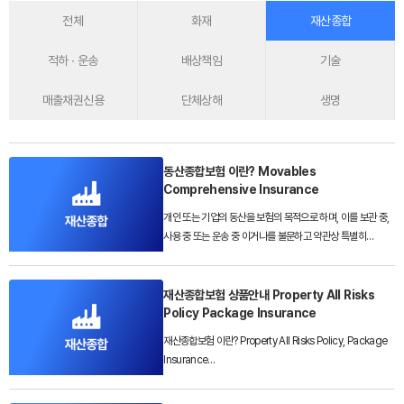
전체
화재
재산종합
적하 ∙ 운송
배상책임
기술
매출채권신용
단체상해
생명
동산종합보험 이란? Movables
Comprehensive Insurance
개인 또는 기업의 동산을 보험의 목적으로 하며, 이를 보관 중,
사용 중 또는 운송 중 이거나를 불문하고 약관상 특별히
면책으로 규정되어 있지 않는 한 모든 사고로 인하여 보험의
목적에 생긴 손해를 포괄적으로 담보하는 종합보험입니다.
재산종합보험 상품안내 Property All Risks
Policy Package Insurance
가입대상
리스(임대)물건 : 기계장치, 노트북, 카메라, 태블릿PC,
재산종합보험 이란? Property All Risks Policy, Package
커피머신, 복합기, 충전기 등
Insurance
중장비, 전자기기, 악기, 그림 , 기타 이동 위험이 있는 자산
하나의 보험증권으로 기업들이 가장 필요로 하는 화재보험,
(동산)
기계보험, 영업 중단, 배상책임까지 한 번에 보장하는